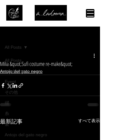
記事
All Posts
All Posts
Milia &quot;Sufi costume re-make&quot;
a.ladonna.+
Antojo del gato negro
Event
その他
綴
糸
すべて表示
最新記事
繋
Antojo del gato negro