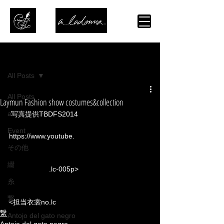
記事
All Posts
All Posts
Laymun Fashion show costumes&collection
a.ladonna.+
 写真提供TBDFS2014
Event
https://www.youtube.
com/watch?
v=dodNUJRqN7A
その他
綴
<担当衣裳no
.lc-005p>
糸
繋
<担当衣裳no.lc
-003y>
繋
Antojo del gato negro