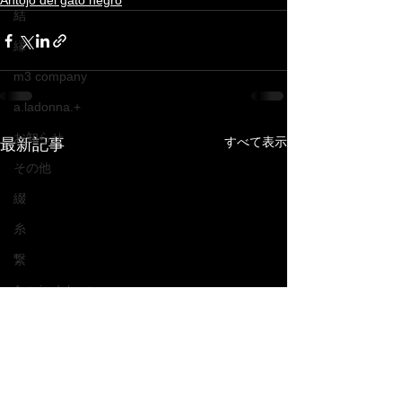
Antojo del gato negro
結
縁
m3 company
a.ladonna.+
お知らせ
すべて表示
最新記事
その他
綴
糸
繋
Antojo del gato negro
結
縁
m3 company