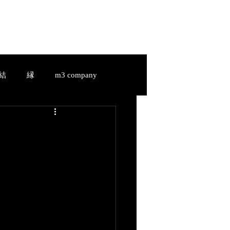
HIAKI-a.ladonna.JAPAN
Services
Shop
Blog
結
縁
m3 company
縁
m3 company
u-
結-Yui-
縁-En-