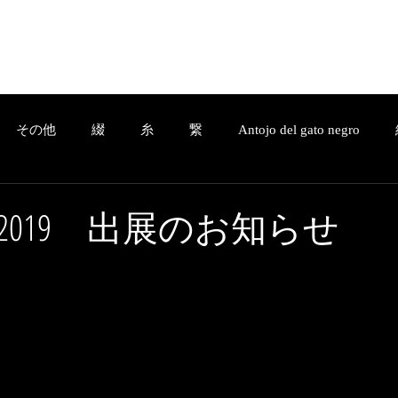
Home
Company
a.ladonna.+
C
その他
綴
糸
繋
Antojo del gato negro
その他
綴
糸
繋
Antojo del gato negro
結
2019 出展のお知らせ
essage
3D design
Service
綴-Tsuzuri-
繋-Tsunag