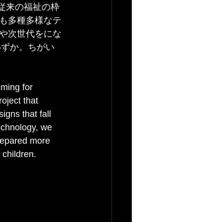
。従来の福祉の枠
も多種多様なテ
や次世代をにな
わずか。ちがい
ming for 
oject that 
igns that fall 
echnology, we 
repared more 
 children. 