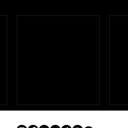
「12OF1 」終了のご報告・次回
「1
「12OF2」のお知らせ
らせ