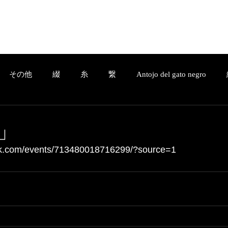
Home
Company
a.ladonna.+
C
その他
綴
糸
繋
Antojo del gato negro
その他
綴
糸
繋
Antojo del gato negro
結
」
ok.com/events/713480018716299/?source=1 
essage
3D design
Service
綴-Tsuzuri-
繋-Tsunag