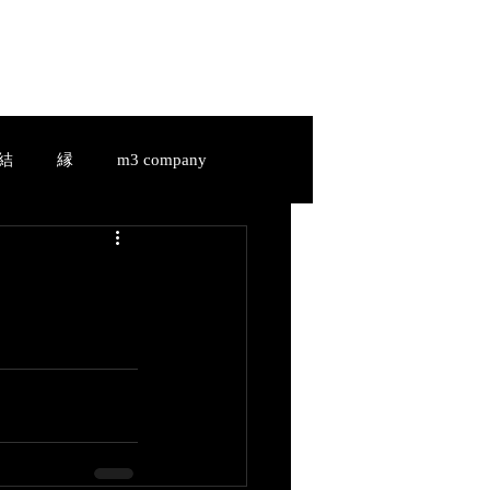
HIAKI-a.ladonna.JAPAN
Services
Shop
Blog
結
縁
m3 company
縁
m3 company
u-
結-Yui-
縁-En-