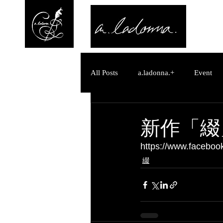
All Posts
a.ladonna.+
Event
a.ladonna.+
お知らせ
新作「綴
https://www.facebo
a.ladonna.+
お知らせ
M
綴
糸 -Ito-