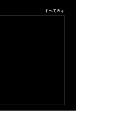
すべて表示
2OF1 」前半感想・後半お知