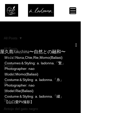
記事
All Posts
All Posts
屋久島Yakushima〜自然との融和〜
a.ladonna.+
Model:Nana,Chie,Rie,Momo(Baliasi)
Costumes＆Styling: a. ladonna.「繋」
Event
Photographer: nao  
Model:Momo(Baliasi)
その他
Costume＆Styling: a. ladonna.「糸」
綴
Photographer: nao  
Model:Rie(Baliasi)
糸
Costume＆Styling: a. ladonna.「綴」
繋
【山口愛PV撮影】
Antojo del gato negro