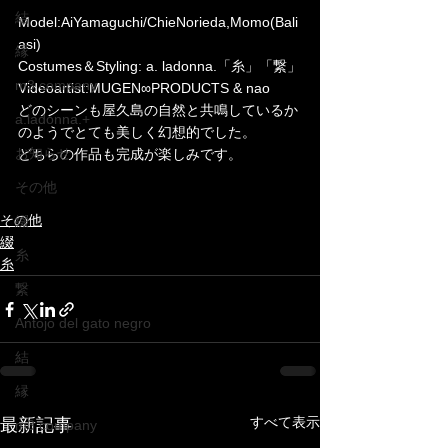
結
Model:AiYamaguchi/ChieNorieda,Momo(Bali
asi)
縁
Costumes＆Styling: a. ladonna.「糸」「繋」
m3 company
Videoartist:MUGEN∞PRODUCTS & nao
どのシーンも屋久島の自然と共鳴しているか
a.ladonna.+
のようでとても美しく幻想的でした。
お知らせ
どちらの作品も完成が楽しみです。
その他
その他
綴
綴
糸
糸
繋
Antojo del gato negro
結
縁
すべて表示
最新記事
m3 company