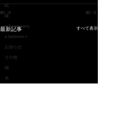
結
縁
m3 company
すべて表示
最新記事
a.ladonna.+
お知らせ
その他
綴
糸
繋
Antojo del gato negro
結
縁
m3 company
福山市デニム工場との新
2021