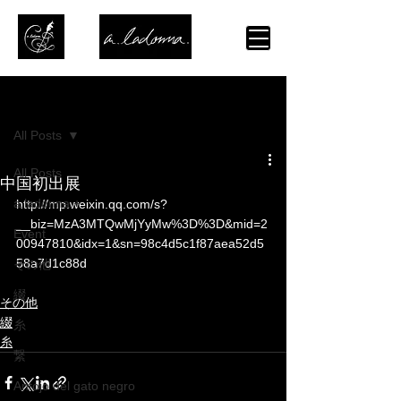
記事
All Posts
All Posts
中国初出展
a.ladonna.+
http://mp.weixin.qq.com/s?
__biz=MzA3MTQwMjYyMw%3D%3D&mid=2
Event
00947810&idx=1&sn=98c4d5c1f87aea52d5
58a7d1c88d
f0b3&scene=1&from=singlemes
その他
sage&isappinstalled=0#rd 
綴
その他
綴
糸
糸
繋
Antojo del gato negro