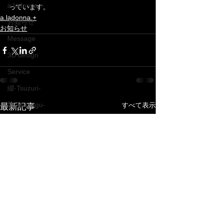
a.ladonna.+
っています。
a.ladonna.+
お知らせ
お知らせ
Message
3D design
Service
綴-Tsuzuri-
繋-Tsunagu-
すべて表示
最新記事
結-Yui-
縁-En-
糸 -Ito-
KidsArt-TSUNAGU-
Others