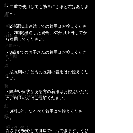
結
・二重で使用しても効果にさほど差はありま
せん。
縁
m3 company
・2時間以上連続しての着用はお控えくださ
い。2時間経過した場合、30分以上外してか
a.ladonna.+
ら着用してください。
お知らせ
・3歳までのお子さんの着用はお控えくださ
その他
い。
綴
・成長期の子どもの長期の着用はお控えくだ
糸
さい。
繋
・障害や症状がある方の着用はお控えいただ
Antojo del gato negro
き、周りの方はご理解ください。
結
・3密以外、なるべく着用はお控えくださ
縁
い。
m3 company
皆さまが安心して健康で生活できますよう願