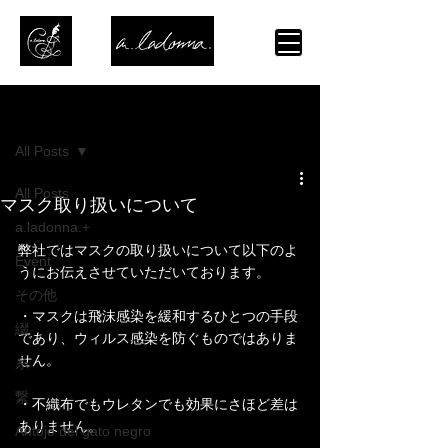
記事
All Posts
All Posts
マスク取り扱いについて
a.ladonna.+
弊社ではマスクの取り扱いについて以下のよ
Event
うにお伝えさせていただいております。
その他
・マスクは飛沫感染を緩和するひとつの手段
綴
であり、ウィルス感染を防ぐものではありま
せん。
糸
繋
・不織布でもウレタンでも効果にさほど差は
ありません。
Antojo del gato negro