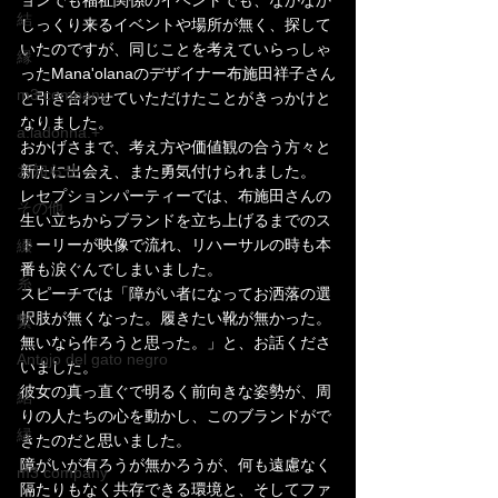
ョンでも福祉関係のイベントでも、なかなか
結
しっくり来るイベントや場所が無く、探して
いたのですが、同じことを考えていらっしゃ
縁
ったMana'olanaのデザイナー布施田祥子さん
m3 company
と引き合わせていただけたことがきっかけと
なりました。
a.ladonna.+
おかげさまで、考え方や価値観の合う方々と
お知らせ
新たに出会え、また勇気付けられました。
レセプションパーティーでは、布施田さんの
その他
生い立ちからブランドを立ち上げるまでのス
トーリーが映像で流れ、リハーサルの時も本
綴
番も涙ぐんでしまいました。
糸
スピーチでは「障がい者になってお洒落の選
択肢が無くなった。履きたい靴が無かった。
繋
無いなら作ろうと思った。」と、お話くださ
Antojo del gato negro
いました。
彼女の真っ直ぐで明るく前向きな姿勢が、周
結
りの人たちの心を動かし、このブランドがで
縁
きたのだと思いました。
障がいが有ろうが無かろうが、何も遠慮なく
m3 company
隔たりもなく共存できる環境と、そしてファ