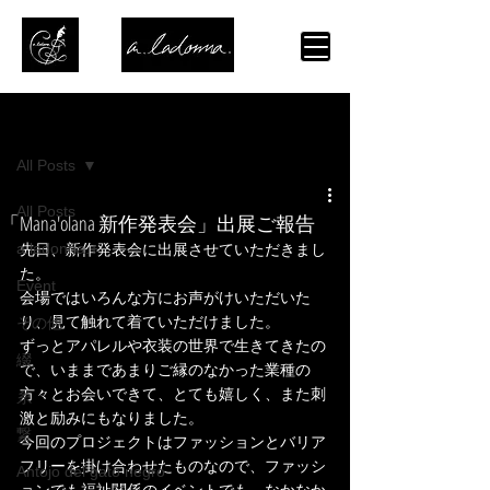
記事
All Posts
All Posts
「Mana'olana 新作発表会」出展ご報告
a.ladonna.+
先日、新作発表会に出展させていただきまし
た。
Event
会場ではいろんな方にお声がけいただいた
り、見て触れて着ていただけました。
その他
ずっとアパレルや衣装の世界で生きてきたの
綴
で、いままであまりご縁のなかった業種の
方々とお会いできて、とても嬉しく、また刺
糸
激と励みにもなりました。
繋
今回のプロジェクトはファッションとバリア
フリーを掛け合わせたものなので、ファッシ
Antojo del gato negro