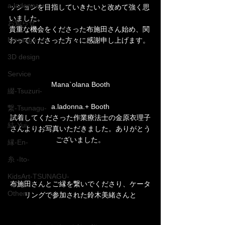
a.ladonna.+
ッションを目指していきたいと改めて強く思
いました。
お知らせ
貴重な機会をくださった布施田さん始め、関
Message
わってくださった方々に感謝申し上げます。
3D design
Service
Mana`olana Booth
綴-Tsuzuri-
a.ladonna.+ Booth
繋-Tsunagu-
試着してくださった作業療法士の金原衣理子
結-Yui-
さんよりお写真いただきました。ありがとう
ございました。
縁-En-
糸 -Ito-
KidsArt-TSUNAGU-
布施田さんとご縁を繋いでくださり、ケータ
Others
リングで参加された鈴木美緒さんと