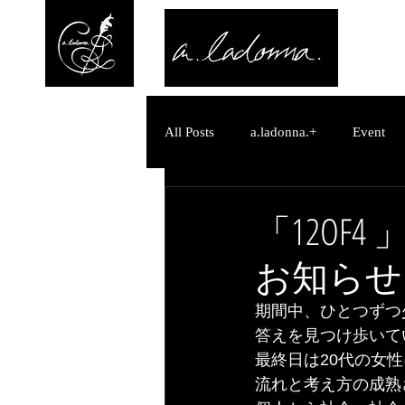
All Posts
a.ladonna.+
Event
a.ladonna.+
お知らせ
「12OF
お知らせ
a.ladonna.+
お知らせ
M
期間中、ひとつずつ
答えを見つけ歩いて
糸 -Ito-
最終日は20代の女
流れと考え方の成熟