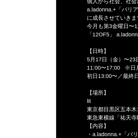
個人から社会、社会
a.ladonna.
に成長させていきま
今月も第3金曜日〜
「12OF5」 a.ladonna
【日時】
5月17日（金）〜2
11:00〜17:00   
初日13:00〜／最終日
【場所】
lit
東京都目黒区五本木1-
東急東横線「祐天寺
【内容】
・a.ladonna