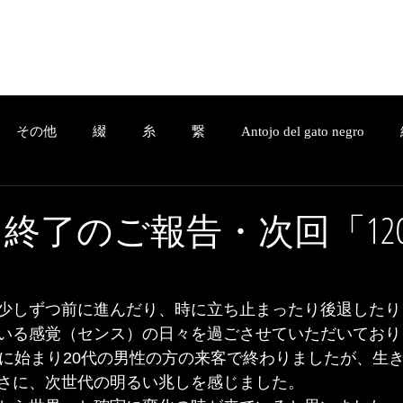
Home
Company
a.ladonna.+
C
その他
綴
糸
繋
Antojo del gato negro
その他
綴
糸
繋
Antojo del gato negro
結
4 」終了のご報告・次回「12
essage
3D design
Service
綴-Tsuzuri-
繋-Tsunag
少しずつ前に進んだり、時に立ち止まったり後退したり
いる感覚（センス）の日々を過ごさせていただいており
性に始まり20代の男性の方の来客で終わりましたが、生
さに、次世代の明るい兆しを感じました。