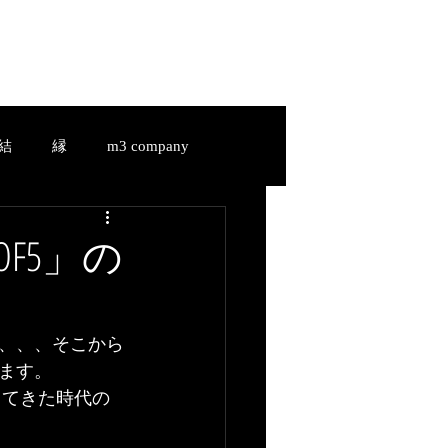
HIAKI-a.ladonna.JAPAN
Services
Shop
Blog
結
縁
m3 company
縁
m3 company
OF5」の
u-
結-Yui-
縁-En-
、、、そこから
ます。
きてきた時代の