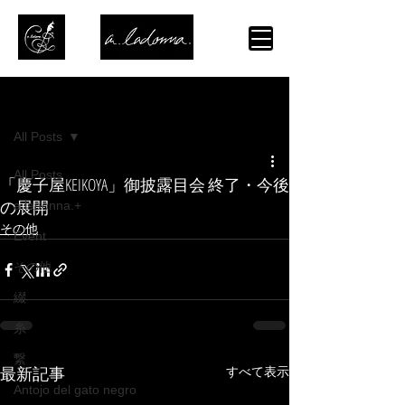
記事
All Posts
All Posts
「慶子屋KEIKOYA」御披露目会 終了・今後
の展開
a.ladonna.+
その他
Event
その他
綴
糸
繋
すべて表示
最新記事
Antojo del gato negro