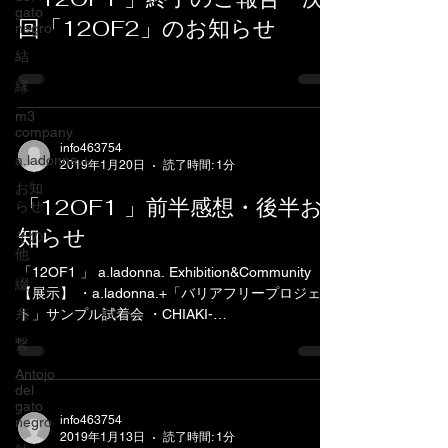
gato
回「12OF2」のお知らせ
negro
結
縁
m3
company
info463754
a.ladonna.+
2019年1月20日
読了時間: 1分
お知
「12OF1 」前半感想・後半お
らせ
知らせ
その
他
「12OF1 」 a.ladonna. Exhibition&Community
綴
【展示】 ・a.ladonna.+「バリアフリープロジェク
糸
ト」サンプル試着会 ・CHIAKI-
a.ladonna.JAPAN「綴」展示販売 【第1回日時】 1
繋
月18日（金）〜24日（木）...
Antojo
del
gato
info463754
negro
2019年1月13日
読了時間: 1分