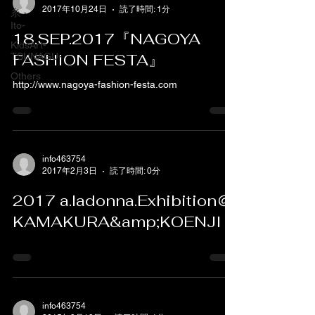
2017年10月24日
読了時間: 1分
糸 -
Ito-
18.SEP.2017『NAGOYA
KidsArt-
FASHION FESTA』
TSUNAGU-
Others
http://www.nagoya-fashion-festa.com
info463754
2017年2月3日
読了時間: 0分
2017 a.ladonna.Exhibition＠
KAMAKURA&amp;KOENJI
info463754