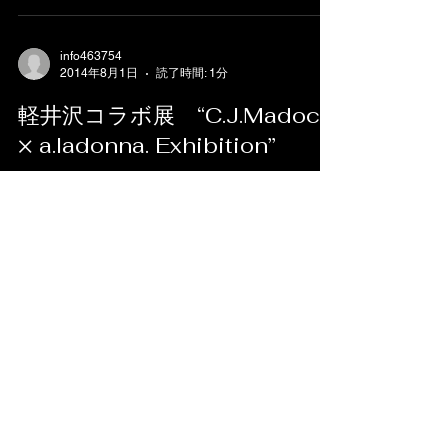
info463754
2014年8月1日
読了時間: 1分
軽井沢コラボ展 “C.J.Madoca
× a.ladonna. Exhibition”
http://www.madoca.jpn.com/ facebookページ
https://www.facebook.com/madoca.jpn?fref=ts 加
藤千晶 ChiakiKato brand : a.ladonna.（アラド
ナ）...
info463754
2014年7月30日
読了時間: 1分
京都展 “K3” 終了
http://www.tukuru.me/?p=3606 K3 ~yosuke
Kuribayashi Koji okamoto chiaki Kato exhibition ~