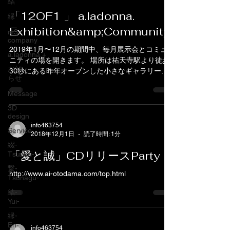
結
「12OF1 」 a.ladonna.
縁
Exhibition&amp;Community
m3
company
2019年1月〜12月の期間中、毎月展示会とコミュ
a.ladonna.+
ニティの場を開きます。 場所は祐天寺駅より徒歩
お知
30秒にある昨年オープンした小さなギャラリーで
らせ
す。 道路に面している一階のギャラリーなので、
車椅子やベビーカーの方々にもお越しいただけれ
Message
ばと思います。...
3D
design
info463754
Service
2018年12月1日
読了時間: 1分
綴-
「愛と誠」CDリリースParty
Tsuzuri-
繋-
http://www.ai-otodama.com/top.html
Tsunagu-
結-
Yui-
縁-
En-
info463754