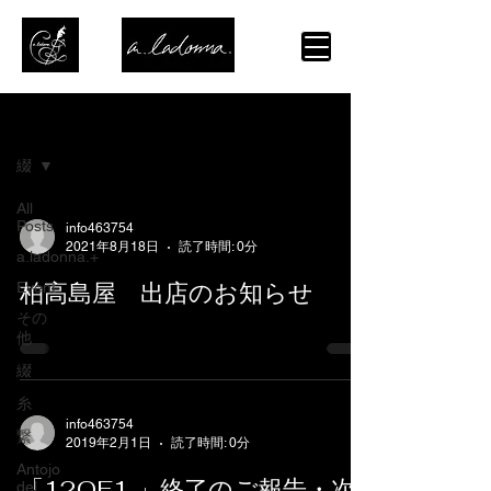
ブログ
綴
All
Posts
info463754
2021年8月18日
読了時間: 0分
a.ladonna.+
柏高島屋 出店のお知らせ
Event
その
他
綴
糸
info463754
繋
2019年2月1日
読了時間: 0分
Antojo
「12OF1 」終了のご報告・次
del