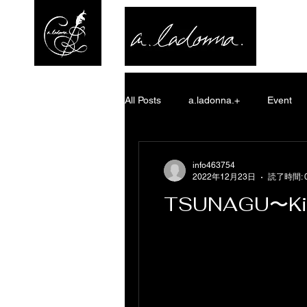
All Posts
a.ladonna.+
Event
a.ladonna.+
お知らせ
そ
info463754
2022年12月23日
読了時間: 
TSUNAGU〜Ki
a.ladonna.+
お知らせ
M
糸 -Ito-