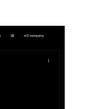
HIAKI-a.ladonna.JAPAN
Services
Shop
Blog
結
縁
m3 company
縁
m3 company
gu-
結-Yui-
縁-En-