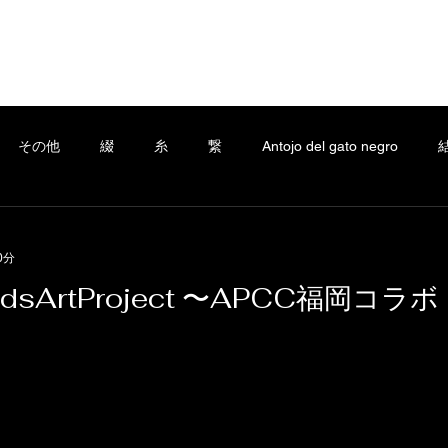
Home
Company
a.ladonna.+
C
その他
綴
糸
繋
Antojo del gato negro
の他
綴
糸
繋
Antojo del gato negro
結
0分
dsArtProject 〜APCC福岡コラボ
essage
3D design
Service
綴-Tsuzuri-
繋-Tsuna