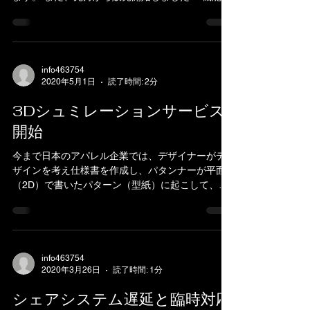
マスクも、おかげさまで10日で初回200枚ほぼ完売
となっています。 ありがとうございます！ お店の
システムにもやっと慣れてきました。...
info463754
2020年5月1日
読了時間: 2分
3Dシュミレーションサービス
開始
今まで日本のアパレル企業では、デザイナーがデ
ザインを考え仕様書を作成し、パタンナーが平面
（2D）で書いたパターン（型紙）に起こして、縫
製工場がそのパターンを布に写して裁断・縫製す
る（3D）という作業の流れが一般的でした。...
info463754
2020年3月26日
読了時間: 1分
シェアシステム遅延と臨時対応