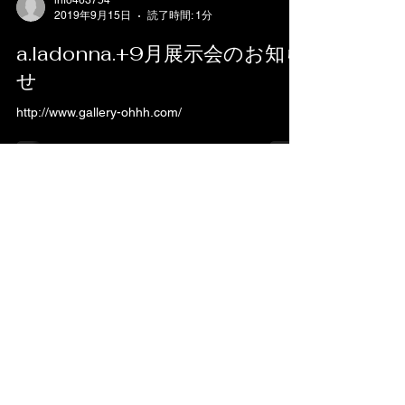
2019年9月15日
読了時間: 1分
a.ladonna.+9月展示会のお知ら
せ
http://www.gallery-ohhh.com/
info463754
2019年9月12日
読了時間: 3分
「超福祉展」終了のご報告
WIHLL 義手義足アーティストMoreThanHuman 超
福祉展用別注ヤマトマネキン の３社とのコラボデ
ィスプレイでした。 3Dデザインの映像も初公開し
ました。 https://www.youtube.com/watch?
v=QKSCY5_XH7M ブースには...