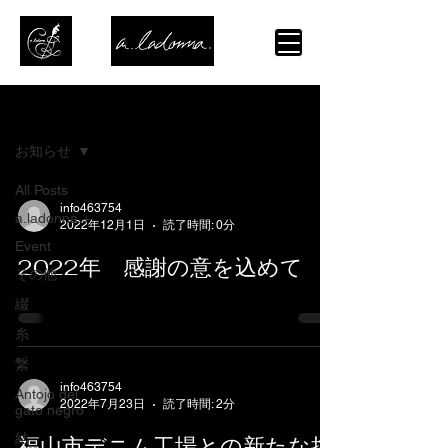
ブログ
お知らせ
All Posts
info463754
a.ladonna.+
2022年12月1日
読了時間: 0分
Event
2022年 感謝の意を込めて
その他
綴
糸
繋
info463754
Antojo del
2022年7月23日
読了時間: 2分
gato negro
結
福山市デニム工場との新たな挑