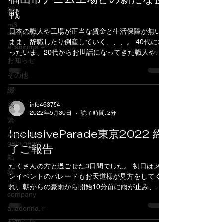
縁
戦
m3
日本の職人や工場が正当な賃金と生活保障が無い
company
まま、辞職したり倒産していく、、、。 40代にな
a.ladonna.+
ったいま、20代からお世話になってきた職人や工
お知らせ
場でお付き合いのあるのは1割にも満たない。 海外
生産・大量生産・安価なファストファッションの
その他
波にのまれたり、IT産業など物の無い＝リスク...
綴
info463754
糸
2022年5月30日
読了時間: 2分
繋
InclusiveParade東京2022 終
Antojo del
gato negro
了ご報告
結
たくさんの方と過ごせた3日間でした。 初日はメイ
縁
ンイベントのパレードもお天道様が見方をしてく
m3
れ、朝からの豪雨から開始10分前に雨が止み、見
company
事開催されました 私もステッキアーティスト楓友
子さんのステッキをついて参加させていただきま
a.ladonna.+
した。...