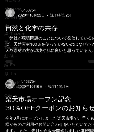
お知らせ
Message
info463754
2020年10月22日
読了時間: 2分
3D design
Service
自然と化学の共存
綴-Tsuzuri-
「弊社が環境問題のことについて発信しているの
繋-
に、天然素材100％を使っていないのはなぜか？」
Tsunagu-
天然素材の方が環境や肌に良いと思っている人が
結-Yui-
未だ多いようですが、実はそうとも限らないので
す。 理由は大きく分けて３つあります。 １、環境
縁-En-
と労働への不可 ...
糸 -Ito-
info463754
KidsArt-
2020年10月6日
読了時間: 1分
TSUNAGU-
Others
楽天市場オープン記念
30％OFFクーポンのお知らせ
今年8月にオープンしました楽天市場で、早くも皆
様からのご利用やお問い合わせをいただいており
ます。 また、先月から販売開始しました3D機能美